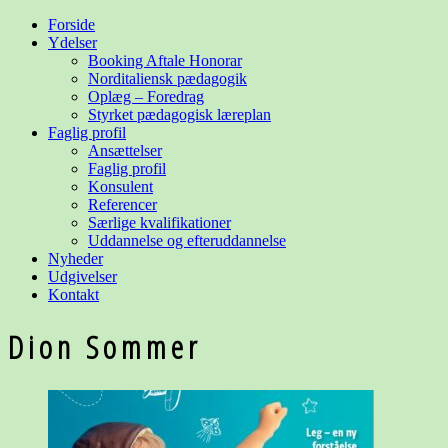
Forside
Ydelser
Booking Aftale Honorar
Norditaliensk pædagogik
Oplæg – Foredrag
Styrket pædagogisk læreplan
Faglig profil
Ansættelser
Faglig profil
Konsulent
Referencer
Særlige kvalifikationer
Uddannelse og
efteruddannelse
Nyheder
Udgivelser
Kontakt
Dion Sommer