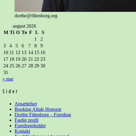
dorthe@filtenborg.org
august 2026
M
Ti
O
To
F
L
S
1
2
3
4
5
6
7
8
9
10
11
12
13
14
15
16
17
18
19
20
21
22
23
24
25
26
27
28
29
30
31
« mar
Sider
Ansættelser
Booking Aftale Honorar
Dorthe Filtenborg – Foredrag
Faglig profil
Foredragsholder
Kontakt