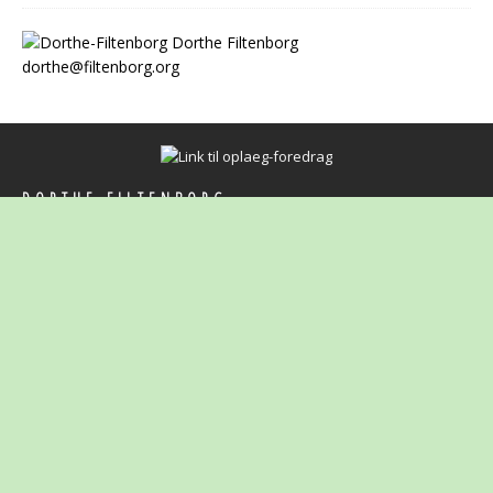
Dorthe Filtenborg
dorthe@filtenborg.org
DORTHE FILTENBORG
Foredragsholder og konsulent
Faglig ledelse - Pædagogiske læringsmiljøer med høj kvalitet - Det
professionelle læringsfællesskab
dorthe@filtenborg.org
Copyright 2026 | Dorthe Filtenborg | dorthe@filtenborg.org