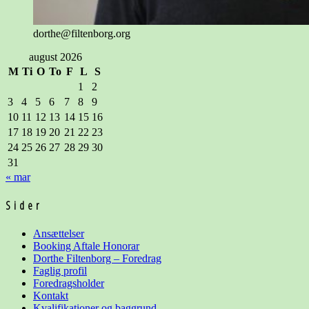
dorthe@filtenborg.org
august 2026
M
Ti
O
To
F
L
S
1
2
3
4
5
6
7
8
9
10
11
12
13
14
15
16
17
18
19
20
21
22
23
24
25
26
27
28
29
30
31
« mar
Sider
Ansættelser
Booking Aftale Honorar
Dorthe Filtenborg – Foredrag
Faglig profil
Foredragsholder
Kontakt
Kvalifikationer og baggrund