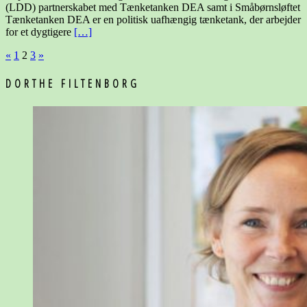
(LDD) partnerskabet med Tænketanken DEA samt i Småbørnsløftet
Tænketanken DEA er en politisk uafhængig tænketank, der arbejder
for et dygtigere
[…]
Indlægsinddeling
«
1
2
3
»
DORTHE FILTENBORG