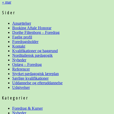
« mar
Sider
Ansættelser
Booking Aftale Honorar
Dorthe Filtenborg – Foredrag
Faglig profil
Foredragsholder
Kontakt
Kvalifikationer og baggrund
Norditaliensk pædagogik
Nyheder
Oplæg – Foredrag
Referencer
Styrket pædagogisk læreplan
Særlige kvalifikationer
Uddannelse og
efteruddannelse
Udgivelser
Kategorier
Foredrag & Kurser
Nyheder