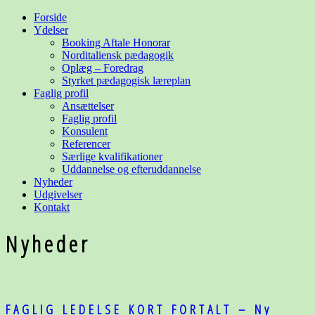
Forside
Ydelser
Booking Aftale Honorar
Norditaliensk pædagogik
Oplæg – Foredrag
Styrket pædagogisk læreplan
Faglig profil
Ansættelser
Faglig profil
Konsulent
Referencer
Særlige kvalifikationer
Uddannelse og
efteruddannelse
Nyheder
Udgivelser
Kontakt
Nyheder
FAGLIG LEDELSE KORT FORTALT – Ny