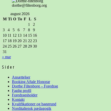
dorthe@filtenborg.org
august 2026
M
Ti
O
To
F
L
S
1
2
3
4
5
6
7
8
9
10
11
12
13
14
15
16
17
18
19
20
21
22
23
24
25
26
27
28
29
30
31
« mar
Sider
Ansættelser
Booking Aftale Honorar
Dorthe Filtenborg – Foredrag
Faglig profil
Foredragsholder
Kontakt
Kvalifikationer og baggrund
Norditaliensk pædagogik