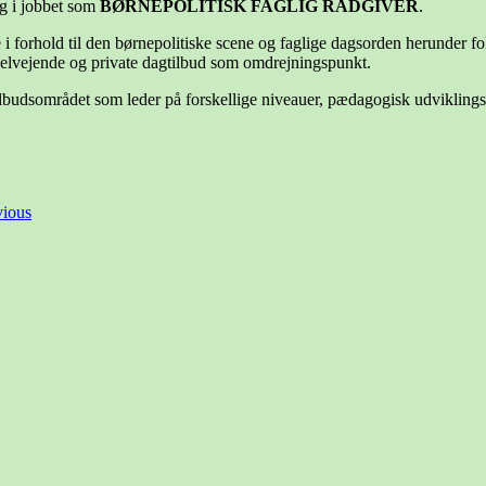
ig i jobbet som
BØRNEPOLITISK FAGLIG RÅDGIVER
.
åde i forhold til den børnepolitiske scene og faglige dagsorden herunde
lvejende og private dagtilbud som omdrejningspunkt.
ilbudsområdet som leder på forskellige niveauer, pædagogisk udviklingsk
vious