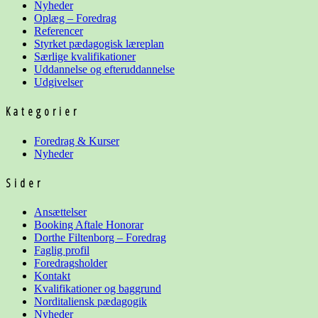
Nyheder
Oplæg – Foredrag
Referencer
Styrket pædagogisk læreplan
Særlige kvalifikationer
Uddannelse og
efteruddannelse
Udgivelser
Kategorier
Foredrag & Kurser
Nyheder
Sider
Ansættelser
Booking Aftale Honorar
Dorthe Filtenborg – Foredrag
Faglig profil
Foredragsholder
Kontakt
Kvalifikationer og baggrund
Norditaliensk pædagogik
Nyheder