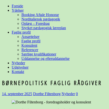
Forside
Ydelser
Booking Aftale Honorar
Norditaliensk pædagogik
Oplæg – Foredrag
Styrket pædagogisk læreplan
Faglig profil
Ansættelser
Faglig profil
Konsulent
Referencer
Særlige kvalifikationer
Uddannelse og
efteruddannelse
Nyheder
Udgivelser
Kontakt
BØRNEPOLITISK FAGLIG RÅDGIVER
14. september 2025
Dorthe Filtenborg
Nyheder
0